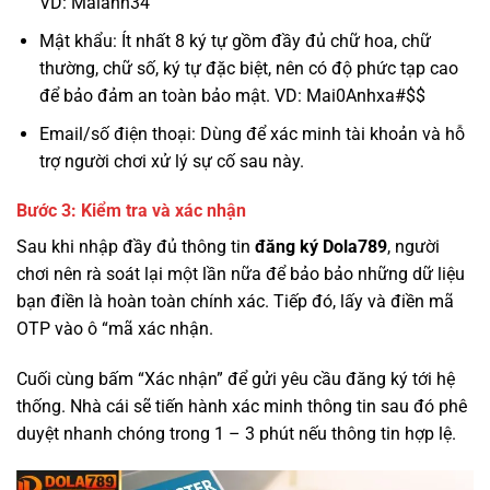
VD: Maianh34
Mật khẩu: Ít nhất 8 ký tự gồm đầy đủ chữ hoa, chữ
thường, chữ số, ký tự đặc biệt, nên có độ phức tạp cao
để bảo đảm an toàn bảo mật. VD: Mai0Anhxa#$$
Email/số điện thoại: Dùng để xác minh tài khoản và hỗ
trợ người chơi xử lý sự cố sau này.
Bước 3: Kiểm tra và xác nhận
Sau khi nhập đầy đủ thông tin
đăng ký Dola789
, người
chơi nên rà soát lại một lần nữa để bảo bảo những dữ liệu
bạn điền là hoàn toàn chính xác. Tiếp đó, lấy và điền mã
OTP vào ô “mã xác nhận.
Cuối cùng bấm “Xác nhận” để gửi yêu cầu đăng ký tới hệ
thống. Nhà cái sẽ tiến hành xác minh thông tin sau đó phê
duyệt nhanh chóng trong 1 – 3 phút nếu thông tin hợp lệ.