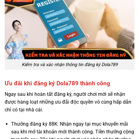
Kiểm tra và xác nhận thông tin đăng ký Dola789
Ưu đãi khi đăng ký Dola789 thành công
Ngay sau khi hoàn tất đăng ký, người chơi mới sẽ nhận
được hàng loạt những ưu đãi độc quyền vô cùng hấp dẫn
chỉ có tại nhà cái.
Thưởng đăng ký 88K: Nhận ngay tại mục khuyến mãi
sau khi mở tài khoản mới thành công. Tiền thưởng cộng