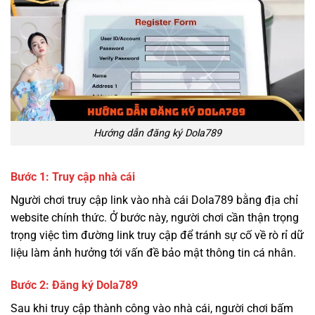
Hướng dẫn đăng ký Dola789
Bước 1: Truy cập nhà cái
Người chơi truy cập link vào nhà cái Dola789 bằng địa chỉ
website chính thức. Ở bước này, người chơi cần thận trọng
trọng việc tìm đường link truy cập để tránh sự cố về rò rỉ dữ
liệu làm ảnh hưởng tới vấn đề bảo mật thông tin cá nhân.
Bước 2: Đăng ký Dola789
Sau khi truy cập thành công vào nhà cái, người chơi bấm