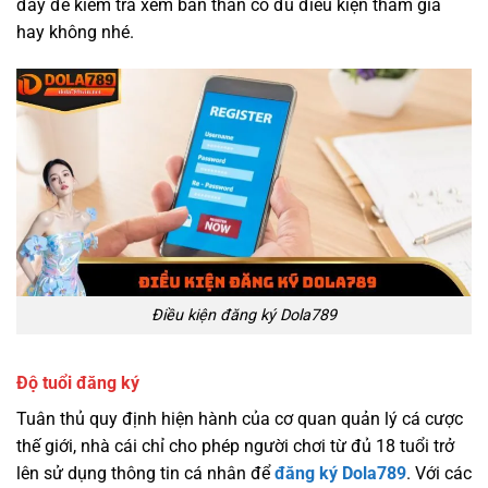
đây để kiểm tra xem bản thân có đủ điều kiện tham gia
hay không nhé.
Điều kiện đăng ký Dola789
Độ tuổi đăng ký
Tuân thủ quy định hiện hành của cơ quan quản lý cá cược
thế giới, nhà cái chỉ cho phép người chơi từ đủ 18 tuổi trở
lên sử dụng thông tin cá nhân để
đăng ký Dola789
. Với các