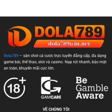
Dola789
– sân chơi cá cược trực tuyến đẳng cấp, đa dạng
game bài, thể thao, slot và casino. Nạp rút nhanh, bảo mật
an toàn, khuyến mãi cực lớn.
VỀ CHÚNG TÔI