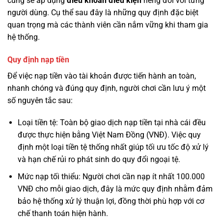
cũng sẽ áp dụng
điều khoản điều kiện
riêng đối với từng
người dùng. Cụ thể sau đây là những quy định đặc biệt
quan trọng mà các thành viên cần nắm vững khi tham gia
hệ thống.
Quy định nạp tiền
Để việc nạp tiền vào tài khoản được tiến hành an toàn,
nhanh chóng và đúng quy định, người chơi cần lưu ý một
số nguyên tắc sau:
Loại tiền tệ: Toàn bộ giao dịch nạp tiền tại nhà cái đều
được thực hiện bằng Việt Nam Đồng (VNĐ). Việc quy
định một loại tiền tệ thống nhất giúp tối ưu tốc độ xử lý
và hạn chế rủi ro phát sinh do quy đổi ngoại tệ.
Mức nạp tối thiểu: Người chơi cần nạp ít nhất 100.000
VNĐ cho mỗi giao dịch, đây là mức quy định nhằm đảm
bảo hệ thống xử lý thuận lợi, đồng thời phù hợp với cơ
chế thanh toán hiện hành.