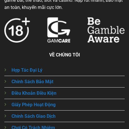
game bài, thể thao, slot và casino. Nạp rút nhanh, bảo mật
an toàn, khuyến mãi cực lớn.
VỀ CHÚNG TÔI
Hợp Tác Đại Lý
Chính Sách Bảo Mật
Điều Khoản Điều Kiện
Giấy Phép Hoạt Động
Chính Sách Giao Dịch
Chơi Có Trách Nhiệm