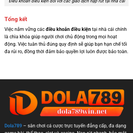
Điều khoản điều kiện đối với các giao dịch nạp rút tại nhà cái
Tổng kết
Việc nắm vững các
điều khoản điều kiện
tại nhà cái chính
là chìa khóa giúp người chơi chủ động trong mọi hoạt
động. Việc tuân thủ đúng quy định sẽ giúp bạn hạn chế tối
đa rủi ro, đồng thời đảm bảo quyền lợi luôn được bảo toàn.
Dola789
– sân chơi cá cược trực tuyến đẳng cấp, đa dạng