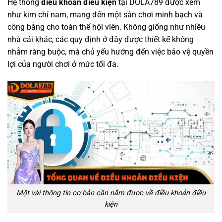
Hệ thống
điều khoản điều kiện
tại DOLA789 được xem
như kim chỉ nam, mang đến một sân chơi minh bạch và
công bằng cho toàn thể hội viên. Không giống như nhiều
nhà cái khác, các quy định ở đây được thiết kế không
nhằm ràng buộc, mà chủ yếu hướng đến việc bảo vệ quyền
lợi của người chơi ở mức tối đa.
Một vài thông tin cơ bản cần nắm được về điều khoản điều
kiện