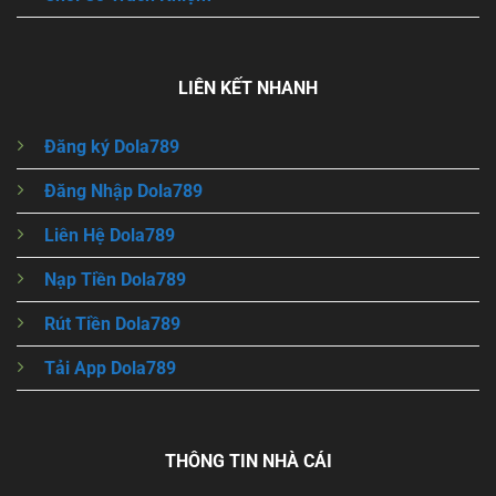
LIÊN KẾT NHANH
Đăng ký Dola789
Đăng Nhập Dola789
Liên Hệ Dola789
Nạp Tiền Dola789
Rút Tiền Dola789
Tải App Dola789
THÔNG TIN NHÀ CÁI