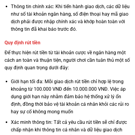
Thông tin chính xác: Khi tiến hành giao dịch, các dữ liệu
như số tài khoản ngân hàng, số điện thoại hay mã giao
dịch phải được nhập chính xác và khớp hoàn toàn với
thông tin đã khai báo trước đó.
Quy định rút tiền
Để thực hiện rút tiền từ tài khoản cược về ngân hàng một
cách an toàn và thuận tiện, người chơi cần tuân thủ một số
quy định quan trọng dưới đây:
Giới hạn tối đa: Mỗi giao dịch rút tiền chỉ hợp lệ trong
khoảng từ 100.000 VNĐ đến 10.000.000 VNĐ. Việc áp
dụng giới hạn này nhằm đảm bảo hệ thống xử lý ổn
định, đồng thời bảo vệ tài khoản cá nhân khỏi các rủi ro
hay sự cố không mong muốn
Xác minh thông tin: Tất cả yêu cầu rút tiền sẽ chỉ được
chấp nhận khi thông tin cá nhân và dữ liệu giao dịch